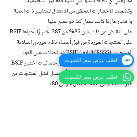
مما يعني أن 85% فشلوا في تلبية المعايير التنظيمية.
وتضمنت الاختبارات التحقق من الامتثال للمعايير ذات الصلة
واختبار ما إذا كانت تعمل كما هو معلن عنها.
على النقيض من ذلك، فإن 86% من 387 اختبارًا أجراها BSIF
على المنتجات الموردة من قبل أعضاء نظام موردي السلامة
المسجلين (RSSS) التابع لـ BSIF قد اجتازت على الفور.
اطلب عرض سعر للكميات
يتم حاليًا وضع اللمسات النهائية على إحصائيات اختبار BSIF
في عام 2023، ولكن من المعتقد أن معدل فشل المنتجات من
اطلب عرض سعر للكميات
غير الأعضاء في BSIF سيظل حوالي 80٪.
يحث الاتحاد محددي ومشتري معدات الوقاية الشخصية
ومعدات السلامة على التأكد من فحصهم للحصول على درع
الموردين المسجلين في BSIF عند شراء معدات الوقاية
الشخصية ومعدات السلامة في العام المقبل.