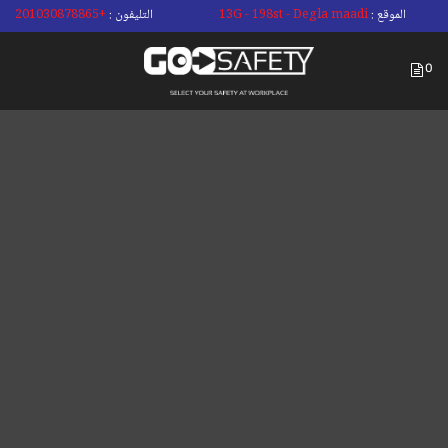
الموقع :
13G - 198st - Degla maadi
التليفون :
+201030878865
0