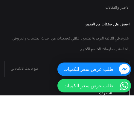
الاخبار والمقالات
احصل على صفقات من المتجر
اشترك في القائمة البريدية لمتجرنا لتلقي تحديثات عن احدث المنتجات والعروض
الخاصة ومعلومات الخصم الأخرى.
اطلب عرض سعر للكميات
اطلب عرض سعر للكميات
البريد الالكترونى: info@goosafety.com.
العنوان: 13 ج شارع 198 مدخل دجله المعادى.
التليفون:
+201030878865