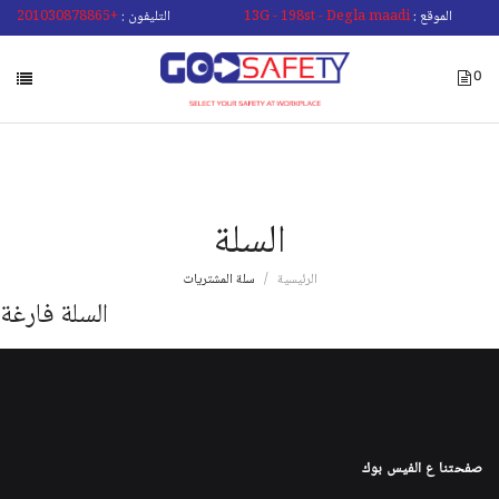
الموقع :
13G - 198st - Degla maadi
التليفون :
+201030878865
0
السلة
الرئيسية
سلة المشتريات
السلة فارغة
صفحتنا ع الفيس بوك