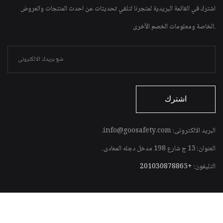
اشترك في القائمة البريدية لمتجرنا لتلقي تحديثات عن احدث المنتجات والعروض
الخاصة ومعلومات الخصم الأخرى.
البريد الالكترونى: info@goosafety.com.
العنوان: 13 ج شارع 198 مدخل دجله المعادى.
التليفون:
+201030878865