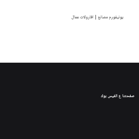
يونيفورم مصانع | افارولات عمال
صفحتنا ع الفيس بوك