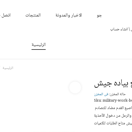
جو
الاخبار والمدونة
المنتجات
اتصل ب
\ انشاء حساب
مصدات ومطبات الصناعية واقماع المرور
الرئيسية
الرئيسية
بياده جيش
حالة المخزن:
فى المخزن
Sku: military-work-b
مصنع بياده جيش مصنوع من جلد الغزال مع نسيج كوردورا غطاء اصبع القدم مضاد للتصادم
 والرمل من دخول الأحذية
يش متاح الطلبات للكميات