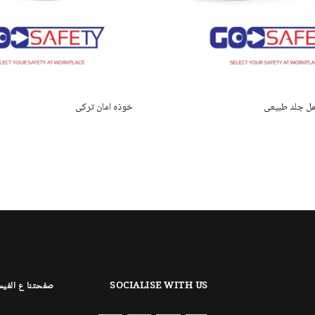
مل جلد طبيعى
خوذه امان تركى
SOCIALISE WITH US
صفحتنا ع الفي