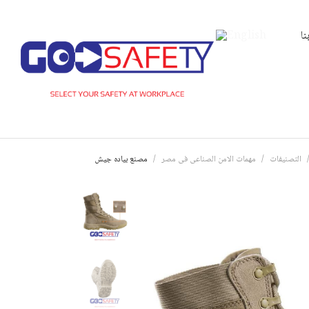
نا
التصنيفات
مهمات الامن الصناعى فى مصر
مصنع بياده جيش