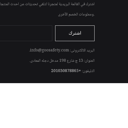
اشترك في القائمة البريدية لمتجرنا لتلقي تحديثات عن احدث المنت
ومعلومات الخصم الأخرى.
البريد الالكترونى: info@goosafety.com.
العنوان: 13 ج شارع 198 مدخل دجله المعادى.
التليفون:
+201030878865