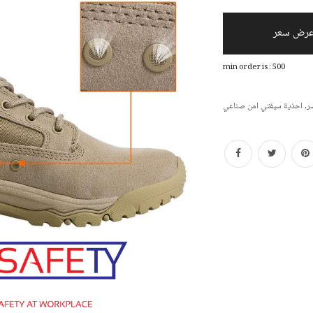
عرض سعر
min order is : 500
ر
,
احذية سيفتي امن صناعي