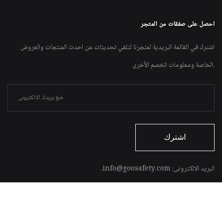
احصل على صفقات من المتجر
اشترك في القائمة البريدية لمتجرنا لتلقي تحديثات عن احدث المنتجات والعروض
الخاصة ومعلومات الخصم الأخرى.
البريد الالكترونى: info@goosafety.com.
العنوان: 13 ج شارع 198 مدخل دجله المعادى.
التليفون:
+201030878865